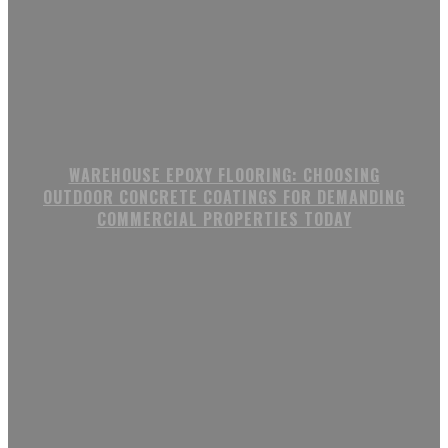
WAREHOUSE EPOXY FLOORING: CHOOSING
OUTDOOR CONCRETE COATINGS FOR DEMANDING
COMMERCIAL PROPERTIES TODAY