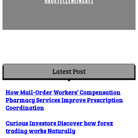
BAUSTELLENEINSATZ
Latest Post
How Mail-Order Workers’ Compensation
Pharmacy Services Improve Prescription
Coordination
Curious Investors Discover how forex
trading works Naturally