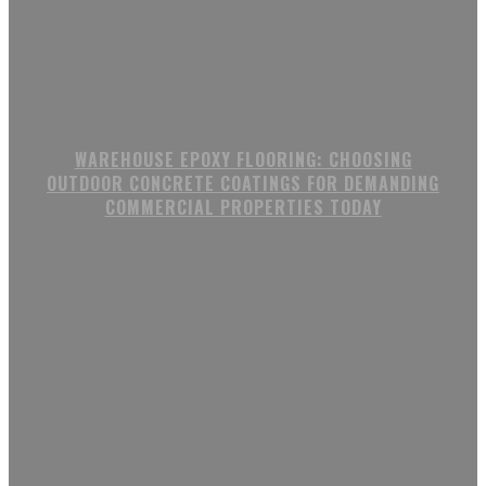
WAREHOUSE EPOXY FLOORING: CHOOSING
OUTDOOR CONCRETE COATINGS FOR DEMANDING
COMMERCIAL PROPERTIES TODAY