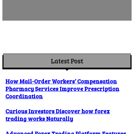
Latest Post
How Mail-Order Workers’ Compensation
Pharmacy Services Improve Prescription
Coordination
Curious Investors Discover how forex
trading works Naturally
Advanced Forex Trading Platform Features